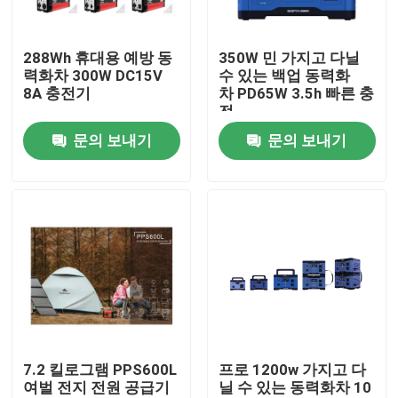
제품 소개
288Wh 휴대용 예방 동
350W 민 가지고 다닐
력화차 300W DC15V
수 있는 백업 동력화
8A 충전기
차 PD65W 3.5h 빠른 충
휘발유 용접 발전기
전
문의 보내기
문의 보내기
디젤 엔진 용접 발전기
아크 용접 생성기
가지고 다닐 수 있는 용접 발전기
용접 발전기를 붙이세요
7.2 킬로그램 PPS600L
프로 1200w 가지고 다
여벌 전지 전원 공급기
닐 수 있는 동력화차 10
엔진 주도 용접공들