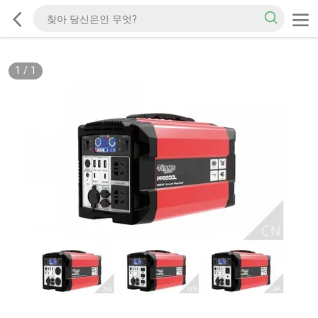
1
/
1