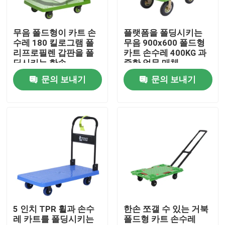
공장 여행
무음 폴드형이 카트 손
플랫폼을 폴딩시키는
수레 180 킬로그램 폴
무음 900x600 폴드형
리프로필렌 갑판을 폴
카트 손수레 400KG 과
품질 관리
딩시키는 한손
중한 업무 매체
문의 보내기
문의 보내기
연락주세요
뉴스
경우
휘발유 용접 발전기
5 인치 TPR 휠과 손수
한손 쪼갤 수 있는 거북
레 카트를 폴딩시키는
폴드형 카트 손수레
디젤 엔진 용접 발전기