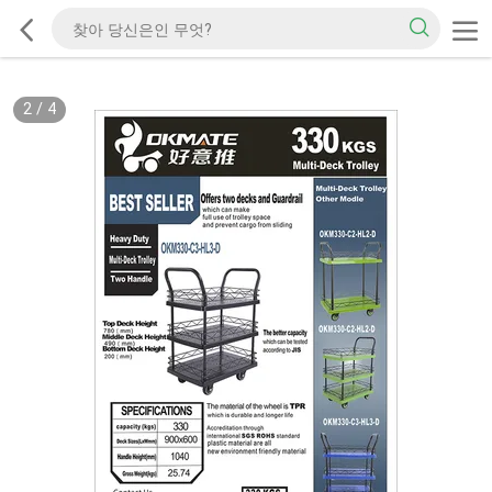
2
/
4