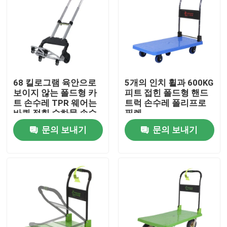
68 킬로그램 육안으로
5개의 인치 휠과 600KG
보이지 않는 폴드형 카
피트 접힌 폴드형 핸드
트 손수레 TPR 웨어는
트럭 손수레 폴리프로
바퀴 접힌 수하물 손수
필렌
레에 저항합니다
문의 보내기
문의 보내기
집
제품
우리에 대하여